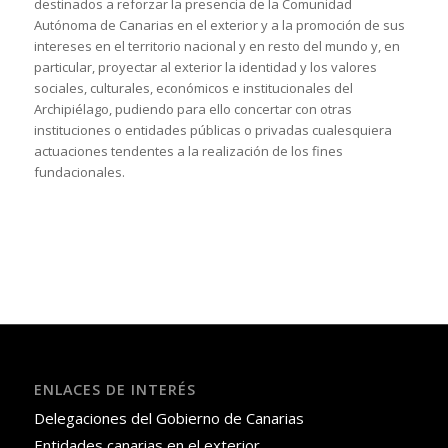
destinados a reforzar la presencia de la Comunidad
Autónoma de Canarias en el exterior y a la promoción de sus
intereses en el territorio nacional y en resto del mundo y, en
particular, proyectar al exterior la identidad y los valores
sociales, culturales, económicos e institucionales del
Archipiélago, pudiendo para ello concertar con otras
instituciones o entidades públicas o privadas cualesquiera
actuaciones tendentes a la realización de los fines
fundacionales.
ENLACES DE INTERÉS
Delegaciones del Gobierno de Canarias
Entidades canarias en el exterior