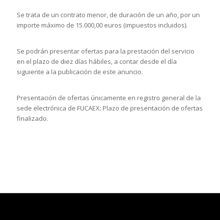
Se trata de un contrato menor, de duración de un año, por un
importe máximo de 15.000,00 euros (impuestos incluidos).
Se podrán presentar ofertas para la prestación del servicio
en el plazo de diez días hábiles, a contar desde el día
siguiente a la publicación de este anuncio.
Presentación de ofertas únicamente en registro general de la
sede electrónica de FUCAEX: Plazo de presentación de ofertas
finalizado.