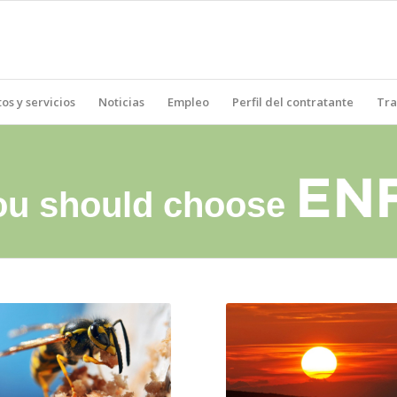
os y servicios
Noticias
Empleo
Perfil del contratante
Tra
u should choose