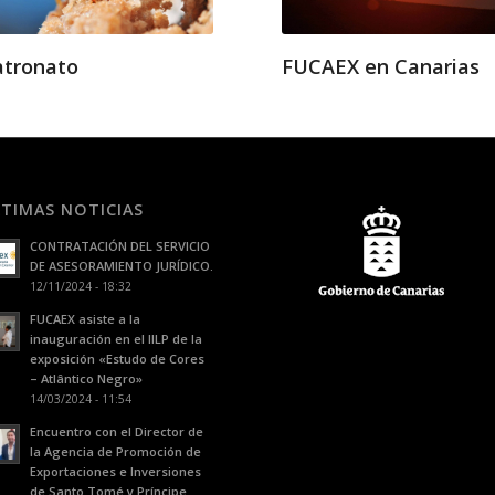
atronato
FUCAEX en Canarias
LTIMAS NOTICIAS
CONTRATACIÓN DEL SERVICIO
DE ASESORAMIENTO JURÍDICO.
12/11/2024 - 18:32
FUCAEX asiste a la
inauguración en el IILP de la
exposición «Estudo de Cores
– Atlântico Negro»
14/03/2024 - 11:54
Encuentro con el Director de
la Agencia de Promoción de
Exportaciones e Inversiones
de Santo Tomé y Príncipe